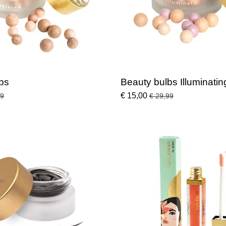
bs
Beauty bulbs Illuminatin
€ 15,00
99
€ 29,99