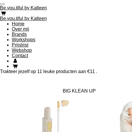
Ga
Be.you.tiful by Katleen
direct
naar
Be.you.tiful by Katleen
de
Home
hoofdinhoud
Over mij
Brands
Workshops
Prijslijst
Webshop
Contact
Trakteer jezelf op 11 leuke producten aan €11 .
BIG KLEAN UP