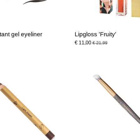
tant gel eyeliner
Lipgloss 'Fruity'
€ 11,00
€ 21,99