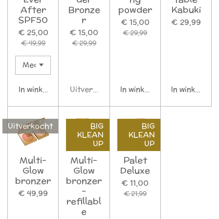
After
Bronze
powder
Kabuki
SPF50
r
€ 15,00
€ 29,99
€ 25,00
€ 15,00
€ 29,99
€ 49,99
€ 29,99
In winkelwagen
Uitverkocht
In winkelwagen
In winkelwag
Uitverkocht
BIG
BIG
KLEAN
KLEAN
UP
UP
Multi-
Multi-
Palet
Glow
Glow
Deluxe
bronzer
bronzer
€ 11,00
-
€ 49,99
€ 21,99
refillabl
e