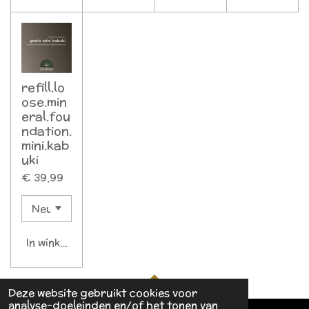
refill.lo
ose.min
eral.fou
ndation.
mini.kab
uki
€ 39,99
In winkelwagen
Deze website gebruikt cookies voor
TOP
analyse-doeleinden en/of het tonen van