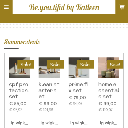
Be.you.tiful by Katleen
Ga
direct
naar
de
hoofdinhoud
Summer.deals
Sale!
Sale!
Sale!
Sale!
spf.pro
klean.st
prime.fi
home.e
tection.
arter.s
x.set
ssential
set
et
s.set
€ 79,00
€ 85,00
€ 99,00
€ 99,00
€ 94,97
€ 97,97
€ 121,95
€ 119,97
In winkelwagen
In winkelwagen
In winkelwagen
In winkelwag