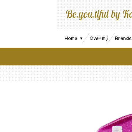
Ga
Be.you.tiful by K
direct
naar
de
hoofdinhoud
Home
Over mij
Brand