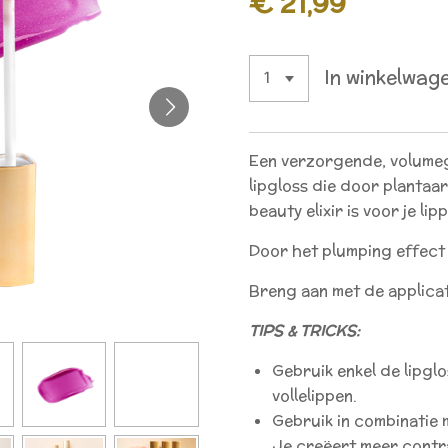
€ 21,99
In winkelwag
Een verzorgende, volume
lipgloss die door plantaa
beauty elixir is voor je lip
Door het plumping effect li
Breng aan met de applicat
TIPS & TRICKS:
Gebruik enkel de lipgl
vollelippen.
Gebruik in combinatie m
Je creëert meer contra