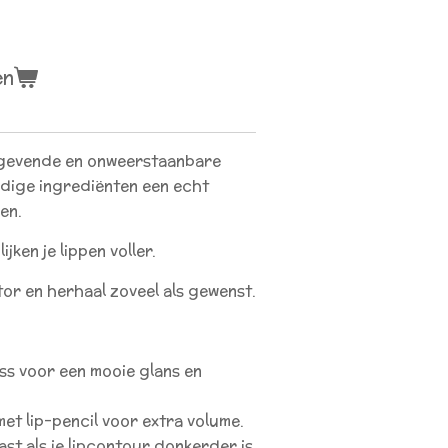
en
gevende en onweerstaanbare
rdige ingrediënten een echt
pen.
jken je lippen voller.
or en herhaal zoveel als gewenst.
oss voor een mooie glans en
et lip-pencil voor extra volume.
st als je lipcontour donkerder is