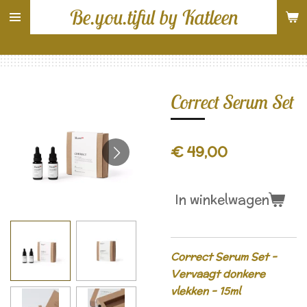
Be.you.tiful by Katleen
Ga
direct
naar
de
hoofdinhoud
Correct Serum Set
€ 49,00
In winkelwagen
Correct Serum Set -
Vervaagt donkere
vlekken - 15ml