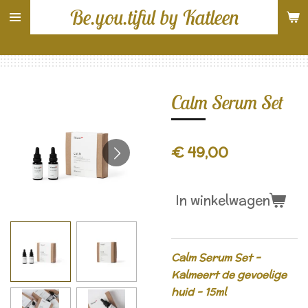
Be.you.tiful by Katleen
Ga
direct
naar
de
hoofdinhoud
Calm Serum Set
€ 49,00
In winkelwagen
Calm Serum Set -
Kalmeert de gevoelige
huid - 15ml