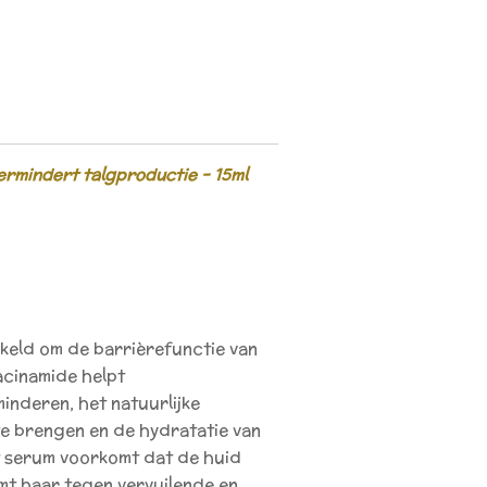
ermindert talgproductie - 15ml
keld om de barrièrefunctie van
acinamide helpt
inderen, het natuurlijke
te brengen en de hydratatie van
t serum voorkomt dat de huid
mt haar tegen vervuilende en