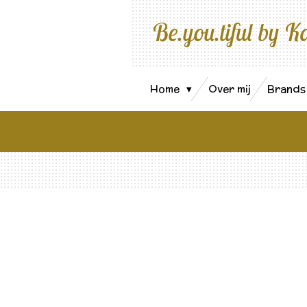
Ga
Be.you.tiful by K
direct
naar
de
hoofdinhoud
Home
Over mij
Brand