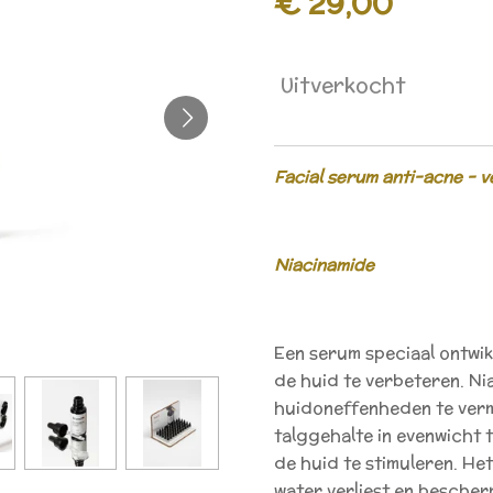
€ 29,00
Uitverkocht
Facial serum anti-acne - v
Niacinamide
Een serum speciaal ontwik
de huid te verbeteren. Ni
huidoneffenheden te verm
talggehalte in evenwicht 
de huid te stimuleren. He
water verliest en bescher