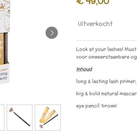
€ 49,00
Uitverkocht
Look at your lashes!
Must
voor onweerstaanbare o
Inhoud
:
long & lasting lash primer,
big & bold natural mascar
eye pencil ‘brown’