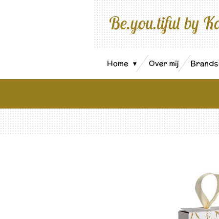
Ga
Be.you.tiful by K
direct
naar
de
hoofdinhoud
Home
Over mij
Brand