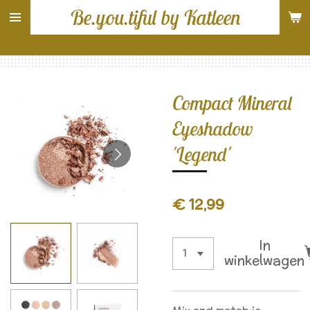
Be.you.tiful by Katleen
Ga
direct
naar
de
hoofdinhoud
Compact Mineral
Eyeshadow
'Legend'
€ 12,99
In
winkelwagen