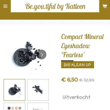
Be.you.tiful by Katleen
Ga
direct
naar
de
hoofdinhoud
Compact Mineral
Eyeshadow
'Fearless'
BIG KLEAN UP
€ 6,50
€ 12,99
Uitverkocht