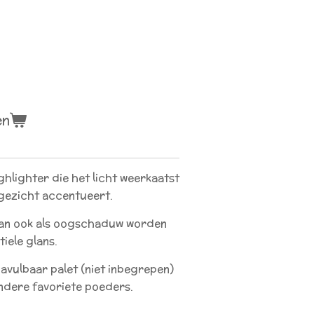
en
hlighter die het licht weerkaatst
 gezicht accentueert.
kan ook als oogschaduw worden
iele glans.
navulbaar palet (niet inbegrepen)
ndere favoriete poeders.