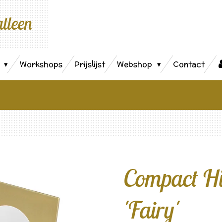
atleen
s
Workshops
Prijslijst
Webshop
Contact
Compact Hi
'Fairy'