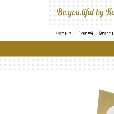
Ga
Be.you.tiful by K
direct
naar
de
hoofdinhoud
Home
Over mij
Brand