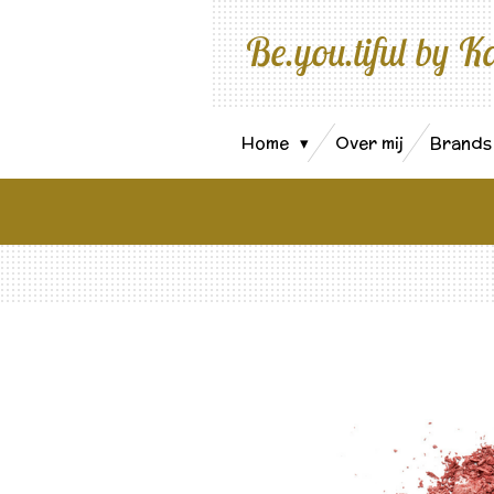
Ga
Be.you.tiful by K
direct
naar
de
hoofdinhoud
Home
Over mij
Brand