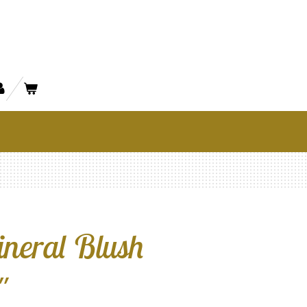
neral Blush
"