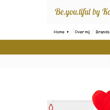
Ga
Be.you.tiful by K
direct
naar
de
hoofdinhoud
Home
Over mij
Brand