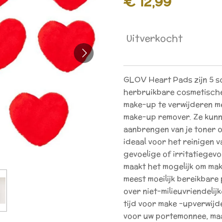
€ 12,99
Uitverkocht
GLOV Heart Pads zijn 5 s
herbruikbare cosmetische
make-up te verwijderen me
make-up remover. Ze kunn
aanbrengen van je toner o
ideaal voor het reinigen v
gevoelige of irritatiegev
maakt het mogelijk om mak
meest moeilijk bereikbare 
over niet-milieuvriendeli
tijd voor make -upverwijder
voor uw portemonnee, maa