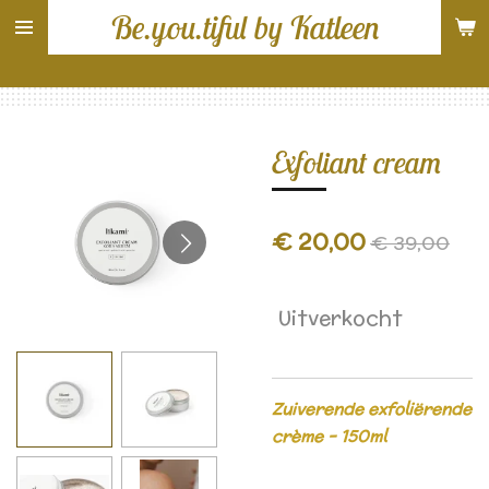
Be.you.tiful by Katleen
Ga
direct
naar
de
hoofdinhoud
Exfoliant cream
€ 20,00
€ 39,00
Uitverkocht
Zuiverende exfoliërende
crème - 150ml