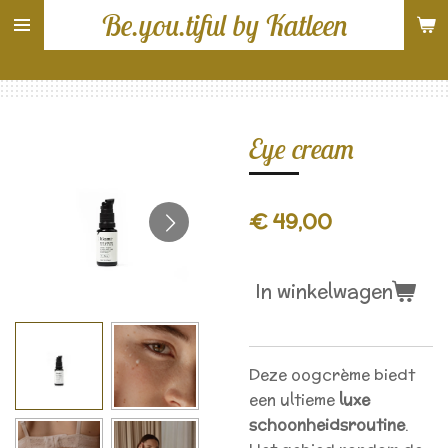
Be.you.tiful by Katleen
Ga
direct
naar
de
hoofdinhoud
Eye cream
€ 49,00
In winkelwagen
Deze oogcrème biedt
een ultieme
luxe
schoonheidsroutine
.