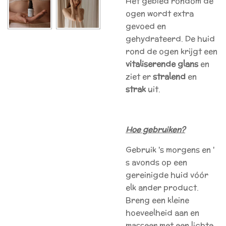
Het gebied rondom de
ogen wordt extra
gevoed en
gehydrateerd. De huid
rond de ogen krijgt een
vitaliserende
glans
en
ziet er
stralend
en
strak
uit.
Hoe gebruiken?
Gebruik 's morgens en '
s avonds op een
gereinigde huid vóór
elk ander product.
Breng een kleine
hoeveelheid aan en
masseer met een lichte