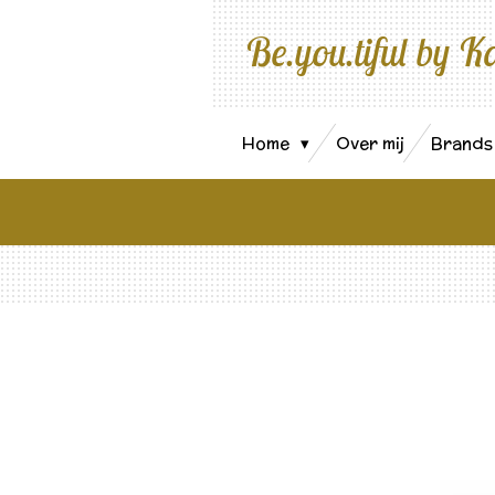
Ga
Be.you.tiful by K
direct
naar
de
hoofdinhoud
Home
Over mij
Brand