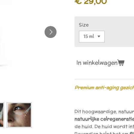
€ 29,00
Size
In winkelwagen
Premium anti-aging gezic
Dit hoogwaardige, natuur
natuurlijke celregenerati
de huid. De huid wordt i
Bovendien helpt het om
fi