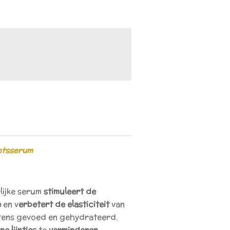
htsserum
lijke serum
stimuleert de
e
en v
erbetert de elasticiteit
van
ntens gevoed en gehydrateerd.
jne lijntjes
te
verminderen
,