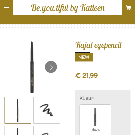
Be.you.tiful by Katleen
Ga
direct
naar
de
hoofdinhoud
Kajal eyepencil
NEW
€ 21,99
KLeur
Black