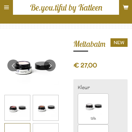
Be.you.tiful by Katleen
Ga
direct
naar
de
hoofdinhoud
Meltabalm
NEW
€ 27,00
Kleur
Silk