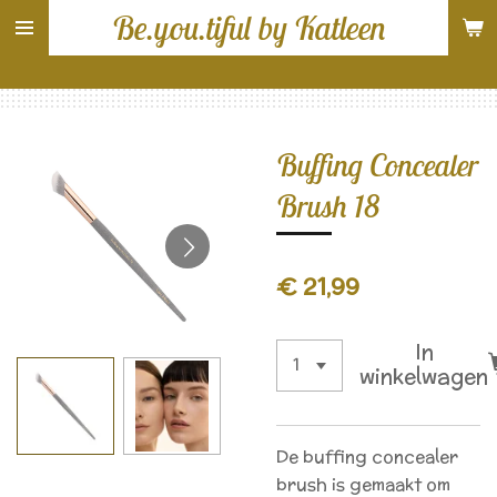
Be.you.tiful by Katleen
Ga
direct
naar
de
hoofdinhoud
Buffing Concealer
Brush 18
€ 21,99
In
winkelwagen
De buffing concealer
brush is gemaakt om