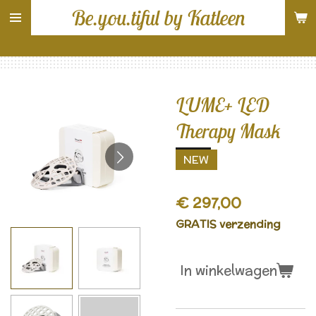
Be.you.tiful by Katleen
Ga
direct
naar
de
hoofdinhoud
LUME+ LED
Therapy Mask
NEW
€ 297,00
GRATIS verzending
In winkelwagen