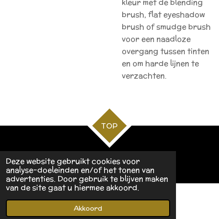
kleur met de blending
brush, flat eyeshadow
brush of smudge brush
voor een naadloze
overgang tussen tinten
en om harde lijnen te
verzachten.
TOP
© 2021 Be.you.tiful by katleen
Deze website gebruikt cookies voor
Powered by
JouwWeb
analyse-doeleinden en/of het tonen van
advertenties. Door gebruik te blijven maken
van de site gaat u hiermee akkoord.
Akkoord