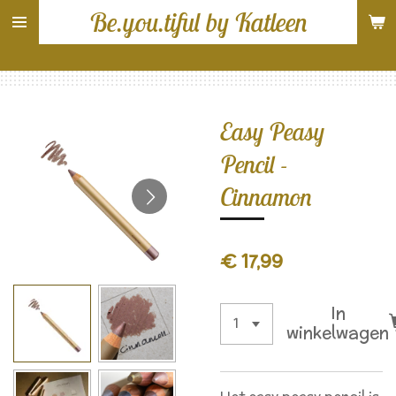
Be.you.tiful by Katleen
Ga
direct
naar
de
hoofdinhoud
Easy Peasy
Pencil -
Cinnamon
€ 17,99
In
winkelwagen