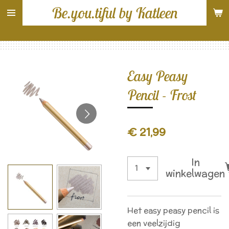
Be.you.tiful by Katleen
Ga
direct
naar
de
hoofdinhoud
Easy Peasy
Pencil - Frost
€ 21,99
In
winkelwagen
Het easy peasy pencil is
een veelzijdig