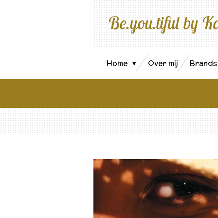
Ga
Be.you.tiful by K
direct
naar
de
hoofdinhoud
Home
Over mij
Brand