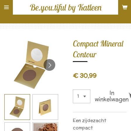
Be.you.tiful by Katleen
Ga
direct
naar
de
hoofdinhoud
Compact Mineral
Contour
€ 30,99
In
winkelwagen
Een zijdezacht
compact