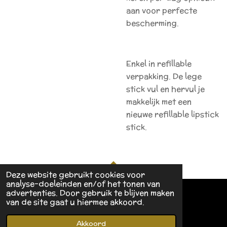
aan voor perfecte
bescherming.
Enkel in refillable
verpakking. De lege
stick vul en hervul je
makkelijk met een
nieuwe refillable lipstick
stick.
Deze website gebruikt cookies voor
TOP
analyse-doeleinden en/of het tonen van
advertenties. Door gebruik te blijven maken
van de site gaat u hiermee akkoord.
© 2021 Be.you.tiful by katleen
Powered by
JouwWeb
Akkoord