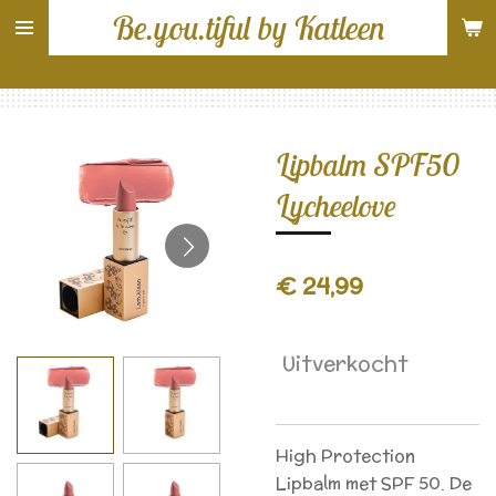
Be.you.tiful by Katleen
Ga
direct
naar
de
hoofdinhoud
Lipbalm SPF50
Lycheelove
€ 24,99
Uitverkocht
High Protection
Lipbalm met SPF 50. De