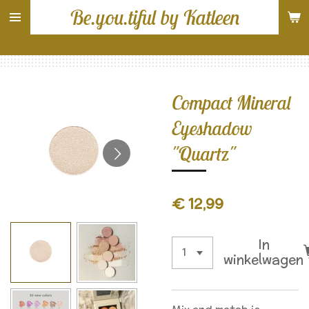
Be.you.tiful by Katleen
Ga
direct
naar
de
hoofdinhoud
Compact Mineral
Eyeshadow
"Quartz"
€ 12,99
In
winkelwagen