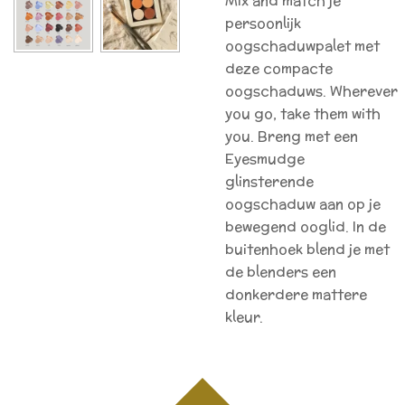
Mix and match je
persoonlijk
oogschaduwpalet met
deze compacte
oogschaduws. Wherever
you go, take them with
you. Breng met een
Eyesmudge
glinsterende
oogschaduw aan op je
bewegend ooglid. In de
buitenhoek blend je met
de blenders een
donkerdere mattere
kleur.